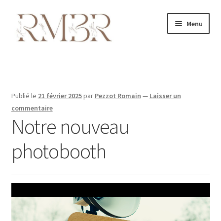
Aller
Aller
Menu
à
au
la
contenu
navigation
Nos photobooth
Notre Livre d’Or Audio
Publié le
21 février 2025
par
Pezzot Romain
—
Laisser un
Vente de photobooths
commentaire
Notre nouveau
Découvrez Romain
photobooth
Actualités
Questions fréquentes
Nous contacter