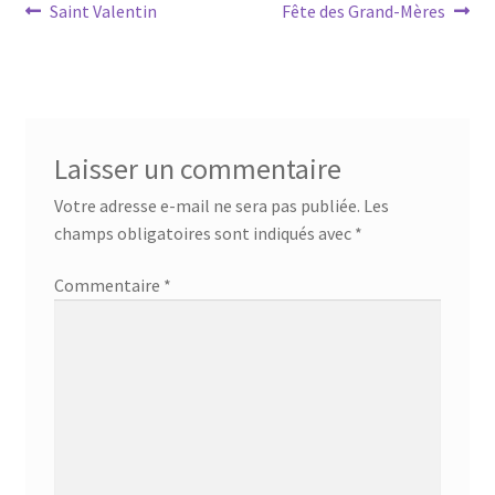
Navigation
Article
Article
Saint Valentin
Fête des Grand-Mères
précédent :
suivant :
de
l’article
Laisser un commentaire
Votre adresse e-mail ne sera pas publiée.
Les
champs obligatoires sont indiqués avec
*
Commentaire
*