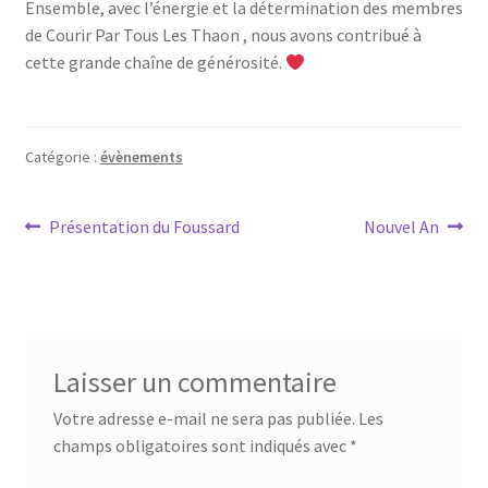
Ensemble, avec l’énergie et la détermination des membres
de Courir Par Tous Les Thaon , nous avons contribué à
cette grande chaîne de générosité.
Catégorie :
évènements
Navigation
Article
Article
Présentation du Foussard
Nouvel An
précédent :
suivant :
de
l’article
Laisser un commentaire
Votre adresse e-mail ne sera pas publiée.
Les
champs obligatoires sont indiqués avec
*