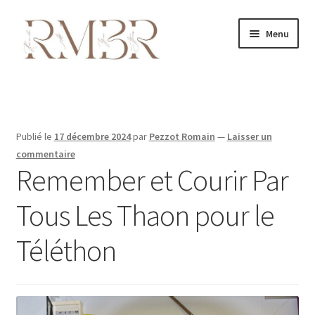
Aller
Aller
Menu
à
au
la
contenu
navigation
Nos photobooth
Notre Livre d’Or Audio
Publié le
17 décembre 2024
par
Pezzot Romain
—
Laisser un
Vente de photobooths
commentaire
Remember et Courir Par
Découvrez Romain
Tous Les Thaon pour le
Actualités
Téléthon
Questions fréquentes
Nous contacter